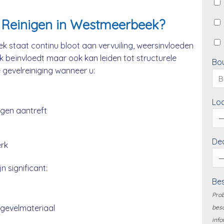
 Reinigen in Westmeerbeek?
 staat continu bloot aan vervuiling, weersinvloeden
ek beïnvloedt maar ook kan leiden tot structurele
Bo
e gevelreiniging wanneer u:
Loc
ngen aantreft
Dea
erk
n significant:
Bes
Prob
 gevelmateriaal
besc
info