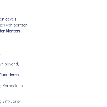
an gevels,
gen van opritten,
den klanten
!
.
ijblijvend).
Vlaanderen:
ng Korbeek-Lo
g Sint-Joris-