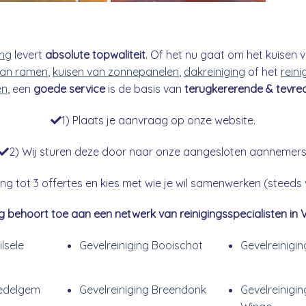
ing
levert
absolute topwaliteit
. Of het nu gaat om het kuisen v
an ramen
,
kuisen van zonnepanelen
,
dakreiniging
of het
reini
en
, een
goede service
is de basis van
terugkererende & tevre
1) Plaats je aanvraag op onze website.
2) Wij sturen deze door naar onze aangesloten aannemers
g tot 3 offertes en kies met wie je wil samenwerken (steeds vr
g behoort toe aan een netwerk van reinigingsspecialisten in 
lsele
Gevelreiniging Booischot
Gevelreinigi
Zedelgem
Gevelreiniging Breendonk
Gevelreinigin