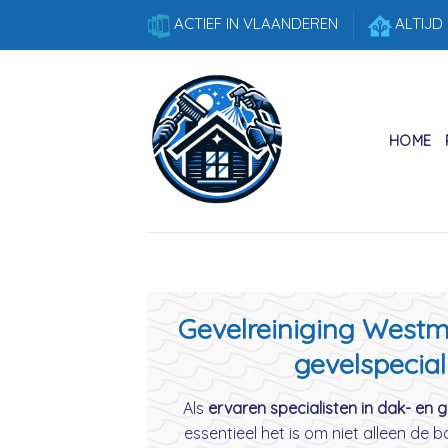
Skip
ACTIEF IN VLAANDEREN
ALTIJD
to
content
HOME
Gevelreiniging Westm
gevelspecial
Als
ervaren specialisten in dak- en 
essentieel het is om niet alleen de