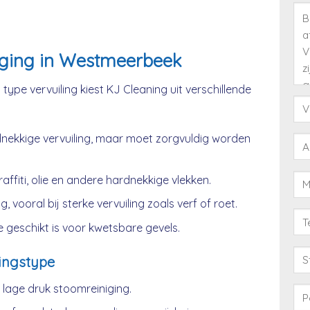
iging in Westmeerbeek
type vervuiling kiest KJ Cleaning uit verschillende
nekkige vervuiling, maar moet zorgvuldig worden
affiti, olie en andere hardnekkige vlekken.
, vooral bij sterke vervuiling zoals verf of roet.
 geschikt is voor kwetsbare gevels.
ingstype
age druk stoomreiniging.