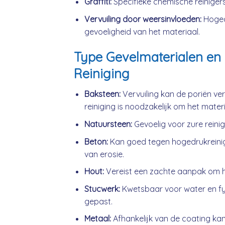
Graffiti:
Specifieke chemische reinigers
Vervuiling door weersinvloeden:
Hogedr
gevoeligheid van het materiaal.
Type Gevelmaterialen en 
Reiniging
Baksteen:
Vervuiling kan de poriën ve
reiniging is noodzakelijk om het mater
Natuursteen:
Gevoelig voor zure reini
Beton:
Kan goed tegen hogedrukreini
van erosie.
Hout:
Vereist een zachte aanpak om h
Stucwerk:
Kwetsbaar voor water en fys
gepast.
Metaal:
Afhankelijk van de coating kan