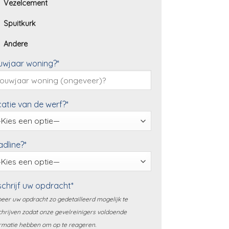
Vezelcement
Spuitkurk
Andere
uwjaar woning?*
atie van de werf?*
dline?*
chrijf uw opdracht*
eer uw opdracht zo gedetailleerd mogelijk te
hrijven zodat onze gevelreinigers voldoende
rmatie hebben om op te reageren.