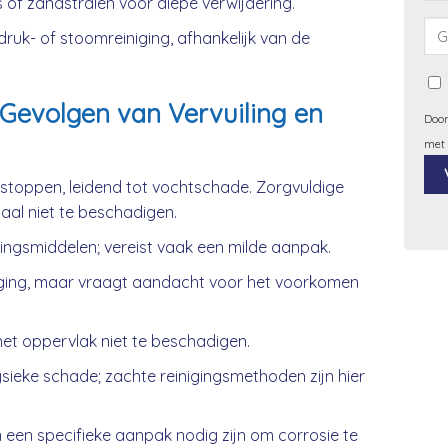
 of zandstralen voor diepe verwijdering.
uk- of stoomreiniging, afhankelijk van de
Gevolgen van Vervuiling en
Door
met
rstoppen, leidend tot vochtschade. Zorgvuldige
iaal niet te beschadigen.
Alt
gingsmiddelen; vereist vaak een milde aanpak.
ging, maar vraagt aandacht voor het voorkomen
et oppervlak niet te beschadigen.
ieke schade; zachte reinigingsmethoden zijn hier
 een specifieke aanpak nodig zijn om corrosie te