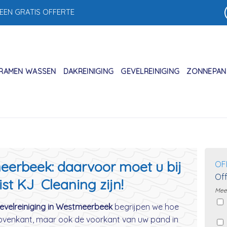
 EEN GRATIS OFFERTE
RAMEN WASSEN
DAKREINIGING
GEVELREINIGING
ZONNEPANE
eerbeek: daarvoor moet u bij
OF
Off
ist KJ Cleaning zijn!
Meer
gevelreiniging in Westmeerbeek
begrijpen we hoe
 bovenkant, maar ook de voorkant van uw pand in