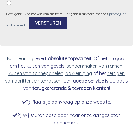
Door gebruik te maken van dit formulier gaat u akkoord met ons
privacy- en
cookiebeleid
.
Alternative:
KJ Cleaning
levert
absolute topwaliteit
. Of het nu gaat
om het kuisen van gevels,
schoonmaken van ramen
,
kuisen van zonnepanelen
,
dakreiniging
of het
reinigen
van opritten, en terrassen
, een
goede service
is de basis
van
terugkererende & tevreden klanten
!
1) Plaats je aanvraag op onze website.
2) Wij sturen deze door naar onze aangesloten
aannemers.