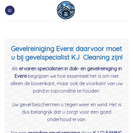
Skip
to
content
Gevelreiniging Evere: daarvoor moet
u bij gevelspecialist KJ Cleaning zijn!
Als
ervaren specialisten in dak- en gevelreiniging in
Evere
begrijpen we hoe essentieel het is om niet
alleen de bovenkant, maar ook de voorkant van uw
pand in topconditie te houden.
Uw gevel beschermen u tegen weer en wind. Het is
dus belangrijk dat u zorgt voor een goed
onderhoud ervan.
Na een
grondige gevel reiniging
door
KJ CLEANING