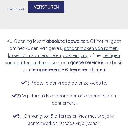
cookiebeleid
.
Alternative:
KJ Cleaning
levert
absolute topwaliteit
. Of het nu gaat
om het kuisen van gevels,
schoonmaken van ramen
,
kuisen van zonnepanelen
,
dakreiniging
of het
reinigen
van opritten, en terrassen
, een
goede service
is de basis
van
terugkererende & tevreden klanten
!
1) Plaats je aanvraag op onze website.
2) Wij sturen deze door naar onze aangesloten
aannemers.
3) Ontvang tot 3 offertes en kies met wie je wil
samenwerken (steeds vrijblijvend).