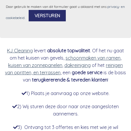
Door gebruik te maken van dit formulier gaat u akkoord met ons
privacy- en
cookiebeleid
.
Alternative:
KJ Cleaning
levert
absolute topwaliteit
. Of het nu gaat
om het kuisen van gevels,
schoonmaken van ramen
,
kuisen van zonnepanelen
,
dakreiniging
of het
reinigen
van opritten, en terrassen
, een
goede service
is de basis
van
terugkererende & tevreden klanten
!
1) Plaats je aanvraag op onze website.
2) Wij sturen deze door naar onze aangesloten
aannemers.
3) Ontvang tot 3 offertes en kies met wie je wil