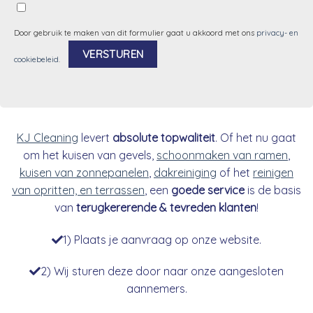
Door gebruik te maken van dit formulier gaat u akkoord met ons
privacy- en
cookiebeleid
.
Alternative:
KJ Cleaning
levert
absolute topwaliteit
. Of het nu gaat
om het kuisen van gevels,
schoonmaken van ramen
,
kuisen van zonnepanelen
,
dakreiniging
of het
reinigen
van opritten, en terrassen
, een
goede service
is de basis
van
terugkererende & tevreden klanten
!
1) Plaats je aanvraag op onze website.
2) Wij sturen deze door naar onze aangesloten
aannemers.