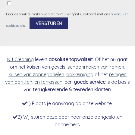
Door gebruik te maken van dit formulier gaat u akkoord met ons
privacy- en
cookiebeleid
.
Alternative:
KJ Cleaning
levert
absolute topwaliteit
. Of het nu gaat
om het kuisen van gevels,
schoonmaken van ramen
,
kuisen van zonnepanelen
,
dakreiniging
of het
reinigen
van opritten, en terrassen
, een
goede service
is de basis
van
terugkererende & tevreden klanten
!
1) Plaats je aanvraag op onze website.
2) Wij sturen deze door naar onze aangesloten
aannemers.