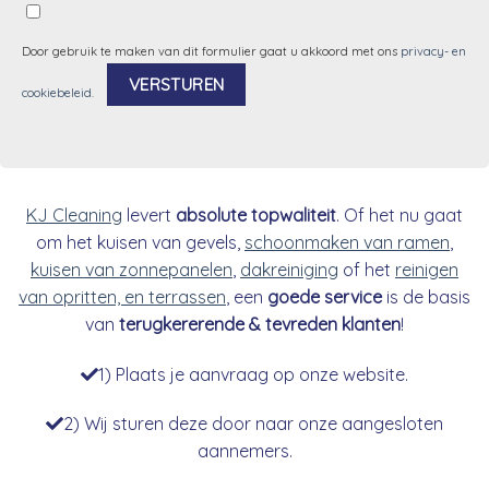
Door gebruik te maken van dit formulier gaat u akkoord met ons
privacy- en
cookiebeleid
.
Alternative:
KJ Cleaning
levert
absolute topwaliteit
. Of het nu gaat
om het kuisen van gevels,
schoonmaken van ramen
,
kuisen van zonnepanelen
,
dakreiniging
of het
reinigen
van opritten, en terrassen
, een
goede service
is de basis
van
terugkererende & tevreden klanten
!
1) Plaats je aanvraag op onze website.
2) Wij sturen deze door naar onze aangesloten
aannemers.