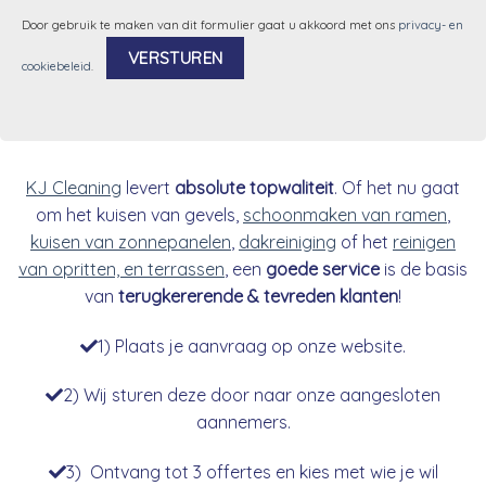
Door gebruik te maken van dit formulier gaat u akkoord met ons
privacy- en
cookiebeleid
.
Alternative:
KJ Cleaning
levert
absolute topwaliteit
. Of het nu gaat
om het kuisen van gevels,
schoonmaken van ramen
,
kuisen van zonnepanelen
,
dakreiniging
of het
reinigen
van opritten, en terrassen
, een
goede service
is de basis
van
terugkererende & tevreden klanten
!
1) Plaats je aanvraag op onze website.
2) Wij sturen deze door naar onze aangesloten
aannemers.
3) Ontvang tot 3 offertes en kies met wie je wil