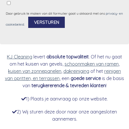
Door gebruik te maken van dit formulier gaat u akkoord met ons
privacy- en
cookiebeleid
.
Alternative:
KJ Cleaning
levert
absolute topwaliteit
. Of het nu gaat
om het kuisen van gevels,
schoonmaken van ramen
,
kuisen van zonnepanelen
,
dakreiniging
of het
reinigen
van opritten, en terrassen
, een
goede service
is de basis
van
terugkererende & tevreden klanten
!
1) Plaats je aanvraag op onze website.
2) Wij sturen deze door naar onze aangesloten
aannemers.