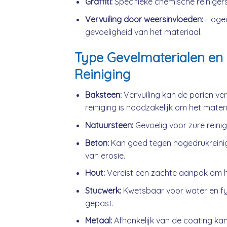
Graffiti:
Specifieke chemische reinigers
Vervuiling door weersinvloeden:
Hogedr
gevoeligheid van het materiaal.
Type Gevelmaterialen en 
Reiniging
Baksteen:
Vervuiling kan de poriën ve
reiniging is noodzakelijk om het mater
Natuursteen:
Gevoelig voor zure reini
Beton:
Kan goed tegen hogedrukreini
van erosie.
Hout:
Vereist een zachte aanpak om h
Stucwerk:
Kwetsbaar voor water en fys
gepast.
Metaal:
Afhankelijk van de coating kan