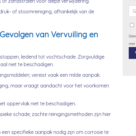
 of zandstralen voor diepe verwijdering.
uk- of stoomreiniging, afhankelijk van de
Gevolgen van Vervuiling en
Door
met
rstoppen, leidend tot vochtschade. Zorgvuldige
iaal niet te beschadigen.
Alt
gingsmiddelen; vereist vaak een milde aanpak.
ging, maar vraagt aandacht voor het voorkomen
et oppervlak niet te beschadigen.
ieke schade; zachte reinigingsmethoden zijn hier
 een specifieke aanpak nodig zijn om corrosie te