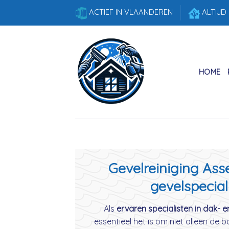
Skip
ACTIEF IN VLAANDEREN
ALTIJD
to
content
HOME
Gevelreiniging Ass
gevelspecial
Als
ervaren specialisten in dak- e
essentieel het is om niet alleen de