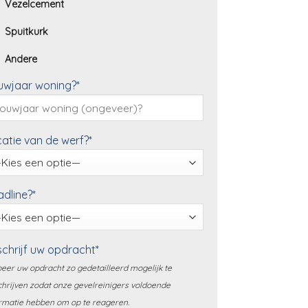
Vezelcement
Spuitkurk
Andere
uwjaar woning?*
atie van de werf?*
dline?*
chrijf uw opdracht*
eer uw opdracht zo gedetailleerd mogelijk te
hrijven zodat onze gevelreinigers voldoende
rmatie hebben om op te reageren.