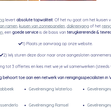
ing
levert
absolute topwaliteit
. Of het nu gaat om het kuisen v
an ramen
,
kuisen van zonnepanelen
,
dakreiniging
of het
reini
en
, een
goede service
is de basis van
terugkererende & tevre
1) Plaats je aanvraag op onze website.
2) Wij sturen deze door naar onze aangesloten aannemers
g tot 3 offertes en kies met wie je wil samenwerken (steeds vr
g behoort toe aan een netwerk van reinigingsspecialisten in 
Glabbeek
Gevelreiniging Waterloo
Gevelreinigin
essenderlo
Gevelreiniging Ramsel
Gevelreinigin