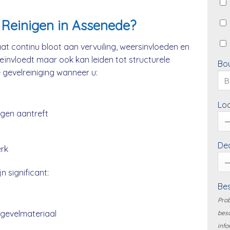
Reinigen in Assenede?
t continu bloot aan vervuiling, weersinvloeden en
beïnvloedt maar ook kan leiden tot structurele
Bo
e gevelreiniging wanneer u:
Loc
ngen aantreft
Dea
erk
n significant:
Bes
Prob
 gevelmateriaal
besc
info