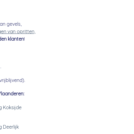
an gevels,
gen van opritten,
den klanten
!
.
ijblijvend).
Vlaanderen:
g Koksijde
g Deerlijk