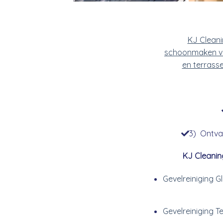
KJ Clean
schoonmaken v
en terrass
3) Ontvan
KJ Cleanin
Gevelreiniging 
Gevelreiniging T