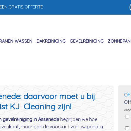
 EEN GRATIS OFFERTE
RAMEN WASSEN
DAKREINIGING
GEVELREINIGING
ZONNEPANE
enede: daarvoor moet u bij
OF
Off
ist KJ Cleaning zijn!
Meer
n gevelreiniging in Assenede
begrijpen we hoe
 bovenkant, maar ook de voorkant van uw pand in