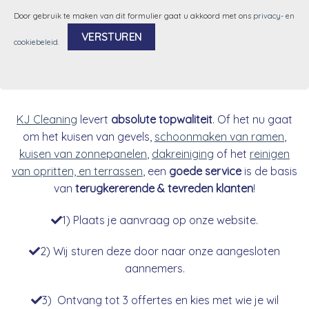
Door gebruik te maken van dit formulier gaat u akkoord met ons
privacy- en
cookiebeleid
.
Alternative:
KJ Cleaning
levert
absolute topwaliteit
. Of het nu gaat
om het kuisen van gevels,
schoonmaken van ramen
,
kuisen van zonnepanelen
,
dakreiniging
of het
reinigen
van opritten, en terrassen
, een
goede service
is de basis
van
terugkererende & tevreden klanten
!
1) Plaats je aanvraag op onze website.
2) Wij sturen deze door naar onze aangesloten
aannemers.
3) Ontvang tot 3 offertes en kies met wie je wil