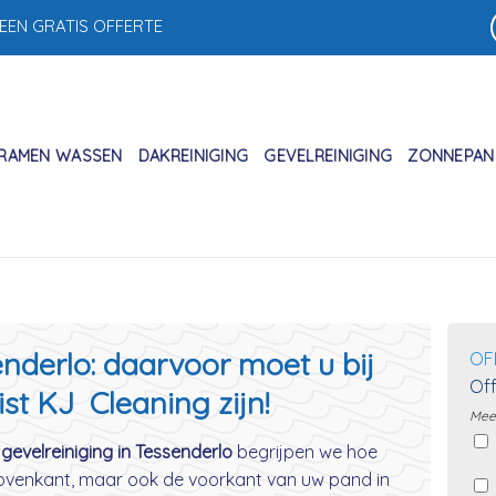
 EEN GRATIS OFFERTE
RAMEN WASSEN
DAKREINIGING
GEVELREINIGING
ZONNEPANE
enderlo: daarvoor moet u bij
OF
Off
ist KJ Cleaning zijn!
Meer
 gevelreiniging in Tessenderlo
begrijpen we hoe
 bovenkant, maar ook de voorkant van uw pand in