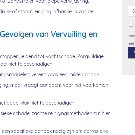
 of zandstralen voor diepe verwijdering.
uk- of stoomreiniging, afhankelijk van de
Gevolgen van Vervuiling en
Door
met
rstoppen, leidend tot vochtschade. Zorgvuldige
iaal niet te beschadigen.
Alt
gingsmiddelen; vereist vaak een milde aanpak.
ging, maar vraagt aandacht voor het voorkomen
et oppervlak niet te beschadigen.
ieke schade; zachte reinigingsmethoden zijn hier
 een specifieke aanpak nodig zijn om corrosie te