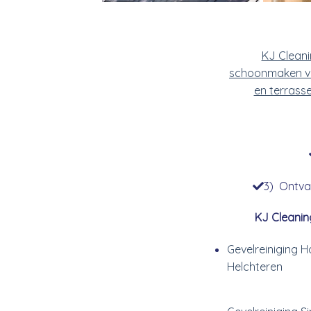
KJ Clean
schoonmaken v
en terrass
3) Ontvan
KJ Cleanin
Gevelreiniging H
Helchteren