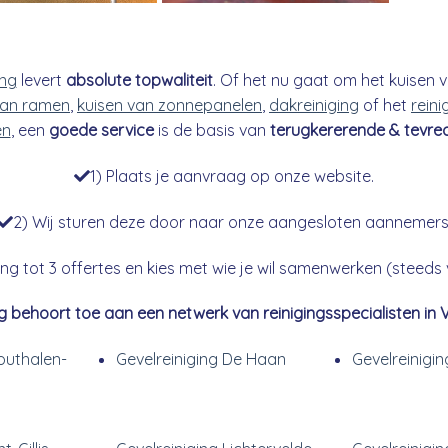
ing
levert
absolute topwaliteit
. Of het nu gaat om het kuisen v
an ramen
,
kuisen van zonnepanelen
,
dakreiniging
of het
reini
en
, een
goede service
is de basis van
terugkererende & tevre
1) Plaats je aanvraag op onze website.
2) Wij sturen deze door naar onze aangesloten aannemers
g tot 3 offertes en kies met wie je wil samenwerken (steeds vr
g behoort toe aan een netwerk van reinigingsspecialisten in 
outhalen-
Gevelreiniging De Haan
Gevelreinigin