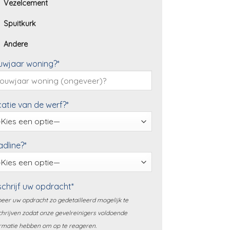
Vezelcement
Spuitkurk
Andere
uwjaar woning?*
atie van de werf?*
dline?*
chrijf uw opdracht*
eer uw opdracht zo gedetailleerd mogelijk te
hrijven zodat onze gevelreinigers voldoende
rmatie hebben om op te reageren.