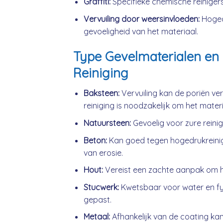
Graffiti:
Specifieke chemische reinigers
Vervuiling door weersinvloeden:
Hogedr
gevoeligheid van het materiaal.
Type Gevelmaterialen en 
Reiniging
Baksteen:
Vervuiling kan de poriën ve
reiniging is noodzakelijk om het mater
Natuursteen:
Gevoelig voor zure reini
Beton:
Kan goed tegen hogedrukreini
van erosie.
Hout:
Vereist een zachte aanpak om h
Stucwerk:
Kwetsbaar voor water en fys
gepast.
Metaal:
Afhankelijk van de coating kan