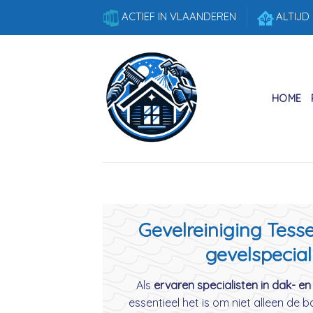
Skip
ACTIEF IN VLAANDEREN
ALTIJD
to
content
HOME
Gevelreiniging Tess
gevelspecial
Als
ervaren specialisten in dak- en
essentieel het is om niet alleen de