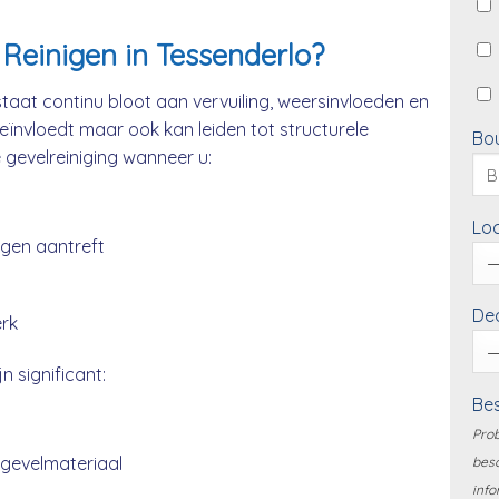
Reinigen in Tessenderlo?
taat continu bloot aan vervuiling, weersinvloeden en
beïnvloedt maar ook kan leiden tot structurele
Bo
e gevelreiniging wanneer u:
Loc
ngen aantreft
Dea
erk
n significant:
Bes
Prob
 gevelmateriaal
besc
info