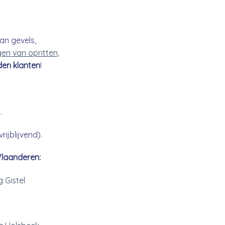
an gevels,
gen van opritten,
den klanten
!
.
ijblijvend).
Vlaanderen:
g Gistel