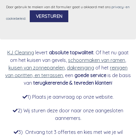
Door gebruik te maken van dit formulier gaat u akkoord met ons
privacy- en
cookiebeleid
.
Alternative:
KJ Cleaning
levert
absolute topwaliteit
. Of het nu gaat
om het kuisen van gevels,
schoonmaken van ramen
,
kuisen van zonnepanelen
,
dakreiniging
of het
reinigen
van opritten, en terrassen
, een
goede service
is de basis
van
terugkererende & tevreden klanten
!
1) Plaats je aanvraag op onze website.
2) Wij sturen deze door naar onze aangesloten
aannemers.
3) Ontvang tot 3 offertes en kies met wie je wil