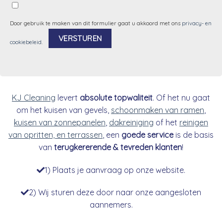
Door gebruik te maken van dit formulier gaat u akkoord met ons
privacy- en
cookiebeleid
.
Alternative:
KJ Cleaning
levert
absolute topwaliteit
. Of het nu gaat
om het kuisen van gevels,
schoonmaken van ramen
,
kuisen van zonnepanelen
,
dakreiniging
of het
reinigen
van opritten, en terrassen
, een
goede service
is de basis
van
terugkererende & tevreden klanten
!
1) Plaats je aanvraag op onze website.
2) Wij sturen deze door naar onze aangesloten
aannemers.