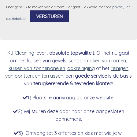
Door gebruik te maken van dit formulier gaat u akkoord met ons
privacy- en
cookiebeleid
.
Alternative:
KJ Cleaning
levert
absolute topwaliteit
. Of het nu gaat
om het kuisen van gevels,
schoonmaken van ramen
,
kuisen van zonnepanelen
,
dakreiniging
of het
reinigen
van opritten, en terrassen
, een
goede service
is de basis
van
terugkererende & tevreden klanten
!
1) Plaats je aanvraag op onze website.
2) Wij sturen deze door naar onze aangesloten
aannemers.
3) Ontvang tot 3 offertes en kies met wie je wil