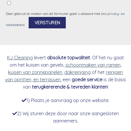
Door gebruik te maken van dit formulier gaat u akkoord met ons
privacy- en
cookiebeleid
.
Alternative:
KJ Cleaning
levert
absolute topwaliteit
. Of het nu gaat
om het kuisen van gevels,
schoonmaken van ramen
,
kuisen van zonnepanelen
,
dakreiniging
of het
reinigen
van opritten, en terrassen
, een
goede service
is de basis
van
terugkererende & tevreden klanten
!
1) Plaats je aanvraag op onze website.
2) Wij sturen deze door naar onze aangesloten
aannemers.