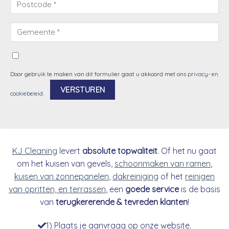
Door gebruik te maken van dit formulier gaat u akkoord met ons
privacy- en
cookiebeleid
.
Alternative:
KJ Cleaning
levert
absolute topwaliteit
. Of het nu gaat
om het kuisen van gevels,
schoonmaken van ramen
,
kuisen van zonnepanelen
,
dakreiniging
of het
reinigen
van opritten, en terrassen
, een
goede service
is de basis
van
terugkererende & tevreden klanten
!
1) Plaats je aanvraag op onze website.