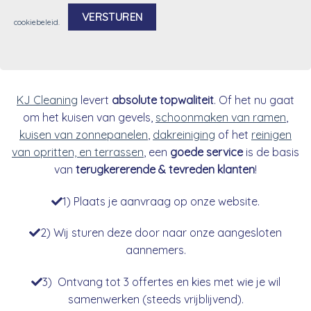
cookiebeleid
.
Alternative:
KJ Cleaning
levert
absolute topwaliteit
. Of het nu gaat
om het kuisen van gevels,
schoonmaken van ramen
,
kuisen van zonnepanelen
,
dakreiniging
of het
reinigen
van opritten, en terrassen
, een
goede service
is de basis
van
terugkererende & tevreden klanten
!
1) Plaats je aanvraag op onze website.
2) Wij sturen deze door naar onze aangesloten
aannemers.
3) Ontvang tot 3 offertes en kies met wie je wil
samenwerken (steeds vrijblijvend).