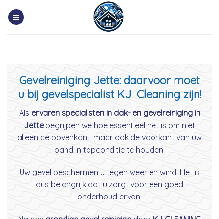
Skip
to
content
Gevelreiniging Jette: daarvoor moet
u bij gevelspecialist KJ Cleaning zijn!
Als
ervaren specialisten in dak- en gevelreiniging in
Jette
begrijpen we hoe essentieel het is om niet
alleen de bovenkant, maar ook de voorkant van uw
pand in topconditie te houden.
Uw gevel beschermen u tegen weer en wind. Het is
dus belangrijk dat u zorgt voor een goed
onderhoud ervan.
Na een
grondige gevel reiniging
door
KJ CLEANING