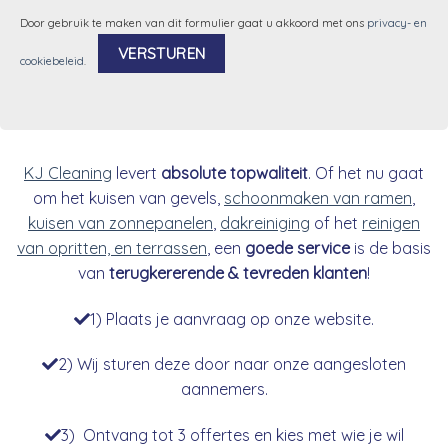
Door gebruik te maken van dit formulier gaat u akkoord met ons
privacy- en
cookiebeleid
.
Alternative:
KJ Cleaning
levert
absolute topwaliteit
. Of het nu gaat
om het kuisen van gevels,
schoonmaken van ramen
,
kuisen van zonnepanelen
,
dakreiniging
of het
reinigen
van opritten, en terrassen
, een
goede service
is de basis
van
terugkererende & tevreden klanten
!
1) Plaats je aanvraag op onze website.
2) Wij sturen deze door naar onze aangesloten
aannemers.
3) Ontvang tot 3 offertes en kies met wie je wil