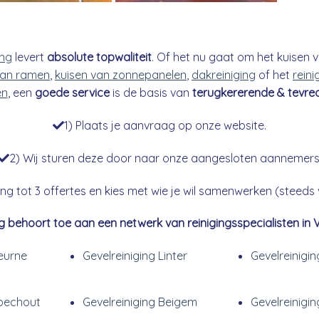
ing
levert
absolute topwaliteit
. Of het nu gaat om het kuisen v
an ramen
,
kuisen van zonnepanelen
,
dakreiniging
of het
reini
en
, een
goede service
is de basis van
terugkererende & tevre
1) Plaats je aanvraag op onze website.
2) Wij sturen deze door naar onze aangesloten aannemers
g tot 3 offertes en kies met wie je wil samenwerken (steeds vr
g behoort toe aan een netwerk van reinigingsspecialisten in 
Deurne
Gevelreiniging Linter
Gevelreinigi
Boechout
Gevelreiniging Beigem
Gevelreinigi