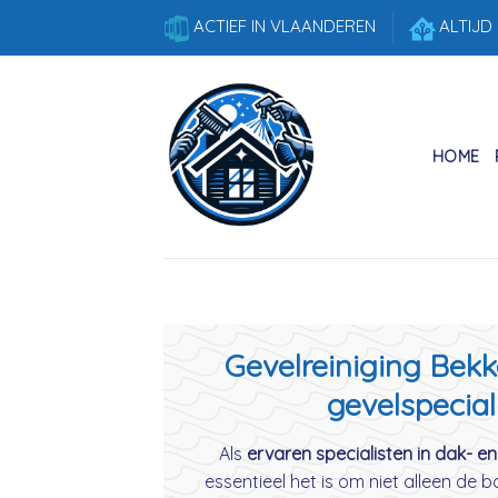
Skip
ACTIEF IN VLAANDEREN
ALTIJD
to
content
HOME
Gevelreiniging Bekk
gevelspecial
Als
ervaren specialisten in dak- en
essentieel het is om niet alleen de