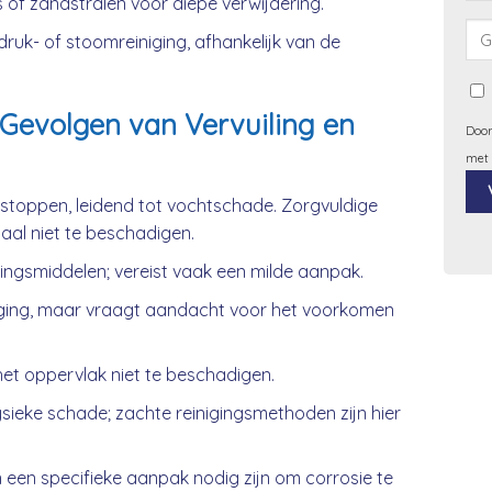
 of zandstralen voor diepe verwijdering.
uk- of stoomreiniging, afhankelijk van de
Gevolgen van Vervuiling en
Door
met
rstoppen, leidend tot vochtschade. Zorgvuldige
iaal niet te beschadigen.
Alt
gingsmiddelen; vereist vaak een milde aanpak.
ging, maar vraagt aandacht voor het voorkomen
et oppervlak niet te beschadigen.
ieke schade; zachte reinigingsmethoden zijn hier
 een specifieke aanpak nodig zijn om corrosie te