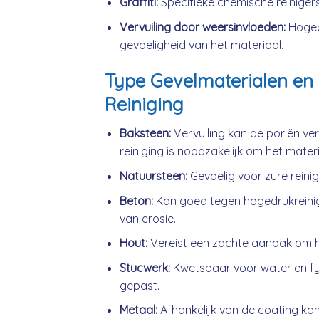
Graffiti:
Specifieke chemische reinigers
Vervuiling door weersinvloeden:
Hogedr
gevoeligheid van het materiaal.
Type Gevelmaterialen en 
Reiniging
Baksteen:
Vervuiling kan de poriën ve
reiniging is noodzakelijk om het mater
Natuursteen:
Gevoelig voor zure reini
Beton:
Kan goed tegen hogedrukreini
van erosie.
Hout:
Vereist een zachte aanpak om h
Stucwerk:
Kwetsbaar voor water en fys
gepast.
Metaal:
Afhankelijk van de coating kan