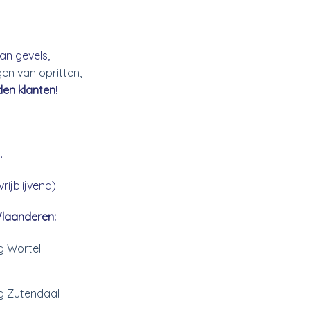
an gevels,
gen van opritten,
den klanten
!
.
ijblijvend).
Vlaanderen:
ng Wortel
ng Zutendaal