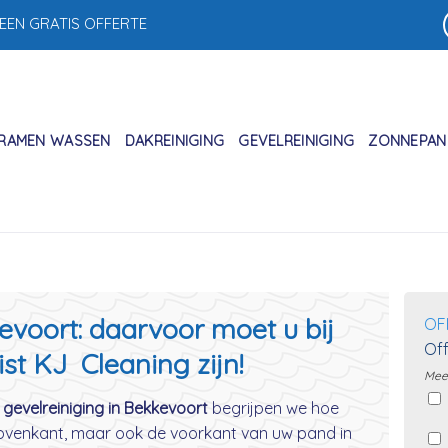
 EEN GRATIS OFFERTE
RAMEN WASSEN
DAKREINIGING
GEVELREINIGING
ZONNEPANE
evoort: daarvoor moet u bij
OF
Off
ist KJ Cleaning zijn!
Meer
 gevelreiniging in Bekkevoort
begrijpen we hoe
 bovenkant, maar ook de voorkant van uw pand in