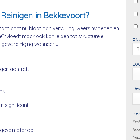
Reinigen in Bekkevoort?
aat continu bloot aan vervuiling, weersinvloeden en
beïnvloedt maar ook kan leiden tot structurele
Bo
e gevelreiniging wanneer u:
Loc
ngen aantreft
Dea
erk
n significant:
Bes
Prob
 gevelmateriaal
besc
info