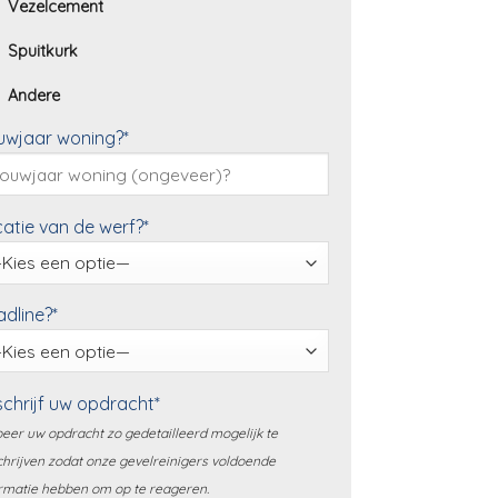
Vezelcement
Spuitkurk
Andere
uwjaar woning?*
atie van de werf?*
dline?*
chrijf uw opdracht*
eer uw opdracht zo gedetailleerd mogelijk te
hrijven zodat onze gevelreinigers voldoende
rmatie hebben om op te reageren.