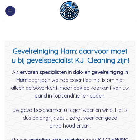
Skip
to
content
Gevelreiniging Ham: daarvoor moet
u bij gevelspecialist KJ Cleaning zijn!
Als
ervaren specialisten in dak- en gevelreiniging in
Ham
begrijpen we hoe essentieel het is om niet
alleen de bovenkant, maar ook de voorkant van uw
pand in topconditie te houden.
Uw gevel beschermen u tegen weer en wind. Het is
dus belangrijk dat u zorgt voor een goed
onderhoud ervan.
Na een
grondige gevel reiniging
door
KJ CLEANING