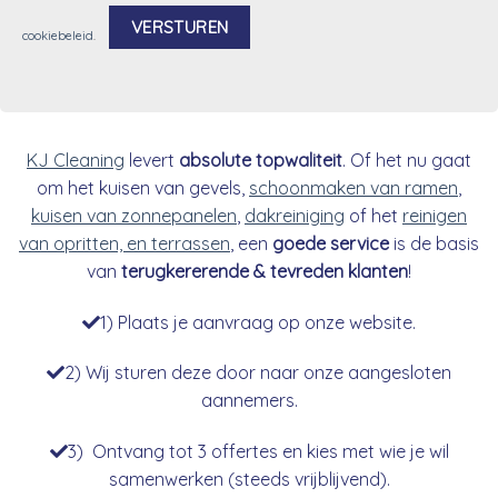
cookiebeleid
.
Alternative:
KJ Cleaning
levert
absolute topwaliteit
. Of het nu gaat
om het kuisen van gevels,
schoonmaken van ramen
,
kuisen van zonnepanelen
,
dakreiniging
of het
reinigen
van opritten, en terrassen
, een
goede service
is de basis
van
terugkererende & tevreden klanten
!
1) Plaats je aanvraag op onze website.
2) Wij sturen deze door naar onze aangesloten
aannemers.
3) Ontvang tot 3 offertes en kies met wie je wil
samenwerken (steeds vrijblijvend).