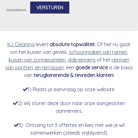
cookiebeleid
.
Alternative:
KJ Cleaning
levert
absolute topwaliteit
. Of het nu gaat
om het kuisen van gevels,
schoonmaken van ramen
,
kuisen van zonnepanelen
,
dakreiniging
of het
reinigen
van opritten, en terrassen
, een
goede service
is de basis
van
terugkererende & tevreden klanten
!
1) Plaats je aanvraag op onze website.
2) Wij sturen deze door naar onze aangesloten
aannemers.
3) Ontvang tot 3 offertes en kies met wie je wil
samenwerken (steeds vrijblijvend).