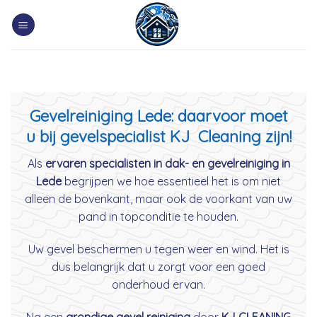
Skip
to
content
Gevelreiniging Lede: daarvoor moet
u bij gevelspecialist KJ Cleaning zijn!
Als
ervaren specialisten in dak- en gevelreiniging in
Lede
begrijpen we hoe essentieel het is om niet
alleen de bovenkant, maar ook de voorkant van uw
pand in topconditie te houden.
Uw gevel beschermen u tegen weer en wind. Het is
dus belangrijk dat u zorgt voor een goed
onderhoud ervan.
Na een
grondige gevel reiniging
door
KJ CLEANING