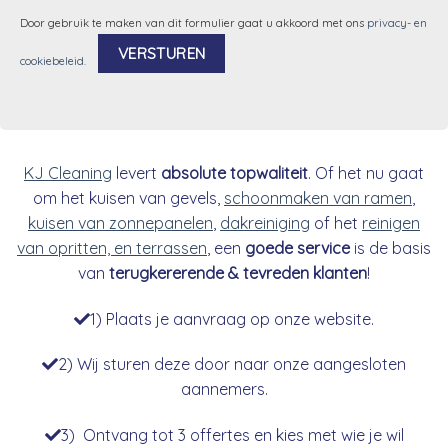
Door gebruik te maken van dit formulier gaat u akkoord met ons
privacy- en
cookiebeleid
.
Alternative:
KJ Cleaning
levert
absolute topwaliteit
. Of het nu gaat
om het kuisen van gevels,
schoonmaken van ramen
,
kuisen van zonnepanelen
,
dakreiniging
of het
reinigen
van opritten, en terrassen
, een
goede service
is de basis
van
terugkererende & tevreden klanten
!
1) Plaats je aanvraag op onze website.
2) Wij sturen deze door naar onze aangesloten
aannemers.
3) Ontvang tot 3 offertes en kies met wie je wil