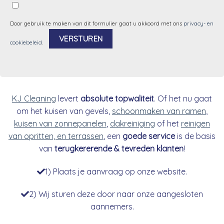
Door gebruik te maken van dit formulier gaat u akkoord met ons
privacy- en
cookiebeleid
.
Alternative:
KJ Cleaning
levert
absolute topwaliteit
. Of het nu gaat
om het kuisen van gevels,
schoonmaken van ramen
,
kuisen van zonnepanelen
,
dakreiniging
of het
reinigen
van opritten, en terrassen
, een
goede service
is de basis
van
terugkererende & tevreden klanten
!
1) Plaats je aanvraag op onze website.
2) Wij sturen deze door naar onze aangesloten
aannemers.