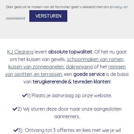
Door gebruik te maken van dit formulier gaat u akkoord met ons
privacy- en
cookiebeleid
.
Alternative:
KJ Cleaning
levert
absolute topwaliteit
. Of het nu gaat
om het kuisen van gevels,
schoonmaken van ramen
,
kuisen van zonnepanelen
,
dakreiniging
of het
reinigen
van opritten, en terrassen
, een
goede service
is de basis
van
terugkererende & tevreden klanten
!
1) Plaats je aanvraag op onze website.
2) Wij sturen deze door naar onze aangesloten
aannemers.
3) Ontvang tot 3 offertes en kies met wie je wil