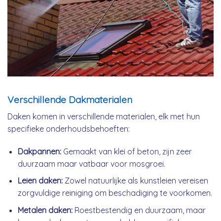
Verschillende Dakmaterialen
Daken komen in verschillende materialen, elk met hun
specifieke onderhoudsbehoeften:
Dakpannen:
Gemaakt van klei of beton, zijn zeer
duurzaam maar vatbaar voor mosgroei.
Leien daken:
Zowel natuurlijke als kunstleien vereisen
zorgvuldige reiniging om beschadiging te voorkomen.
Metalen daken:
Roestbestendig en duurzaam, maar