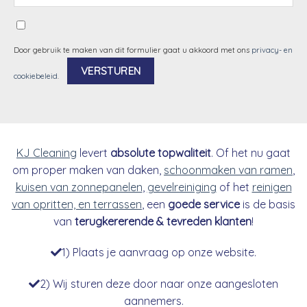
Door gebruik te maken van dit formulier gaat u akkoord met ons
privacy- en
cookiebeleid
.
Alternative:
KJ Cleaning
levert
absolute topwaliteit
. Of het nu gaat
om proper maken van daken,
schoonmaken van ramen
,
kuisen van zonnepanelen
,
gevelreiniging
of het
reinigen
van opritten, en terrassen
, een
goede service
is de basis
van
terugkererende & tevreden klanten
!
1) Plaats je aanvraag op onze website.
2) Wij sturen deze door naar onze aangesloten
aannemers.