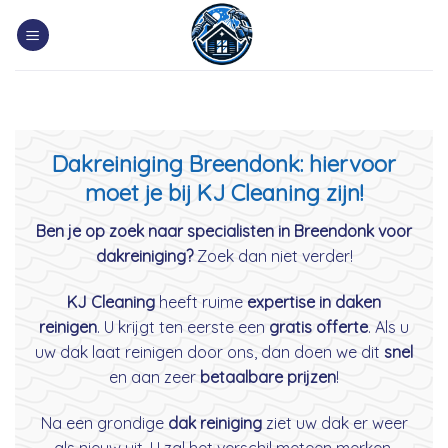
Skip
to
content
Dakreiniging Breendonk: hiervoor
moet je bij KJ Cleaning zijn!
Ben je op zoek naar specialisten in Breendonk voor
dakreiniging?
Zoek dan niet verder!
KJ Cleaning
heeft ruime
expertise in daken
reinigen
. U krijgt ten eerste een
gratis offerte
. Als u
uw dak laat reinigen door ons, dan doen we dit
snel
en aan zeer
betaalbare prijzen
!
Na een grondige
dak reiniging
ziet uw dak er weer
als nieuw uit. U zal het verschil meteen merken.