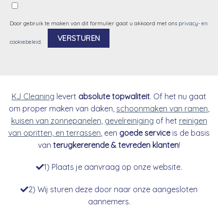
Door gebruik te maken van dit formulier gaat u akkoord met ons
privacy- en
cookiebeleid
.
Alternative:
KJ Cleaning
levert
absolute topwaliteit
. Of het nu gaat
om proper maken van daken,
schoonmaken van ramen
,
kuisen van zonnepanelen
,
gevelreiniging
of het
reinigen
van opritten, en terrassen
, een
goede service
is de basis
van
terugkererende & tevreden klanten
!
1) Plaats je aanvraag op onze website.
2) Wij sturen deze door naar onze aangesloten
aannemers.