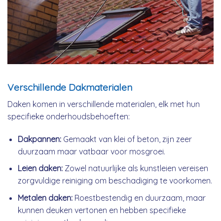
Verschillende Dakmaterialen
Daken komen in verschillende materialen, elk met hun
specifieke onderhoudsbehoeften:
Dakpannen:
Gemaakt van klei of beton, zijn zeer
duurzaam maar vatbaar voor mosgroei.
Leien daken:
Zowel natuurlijke als kunstleien vereisen
zorgvuldige reiniging om beschadiging te voorkomen.
Metalen daken:
Roestbestendig en duurzaam, maar
kunnen deuken vertonen en hebben specifieke