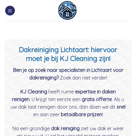
Skip
to
content
Dakreiniging Lichtaart: hiervoor
moet je bij KJ Cleaning zijn!
Ben je op zoek naar specialisten in Lichtaart voor
dakreiniging?
Zoek dan niet verder!
KJ Cleaning
heeft ruime
expertise in daken
reinigen
. U krijgt ten eerste een
gratis offerte
. Als u
uw dak laat reinigen door ons, dan doen we dit
snel
en aan zeer
betaalbare prijzen
!
Na een grondige
dak reiniging
ziet uw dak er weer
als nieuw uit. U zal het verschil meteen merken.