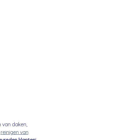
n van daken,
t
reinigen van