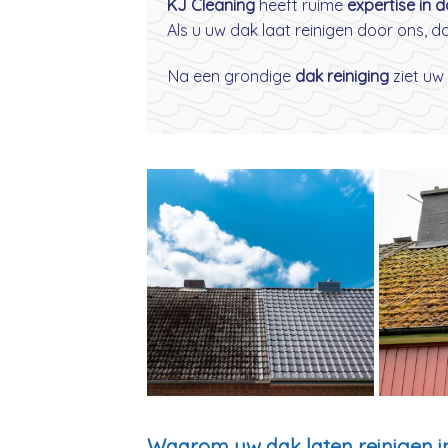
KJ Cleaning
heeft ruime
expertise in 
Als u uw dak laat reinigen door ons, 
Na een grondige
dak reiniging
ziet uw 
Waarom uw dak laten reinigen i