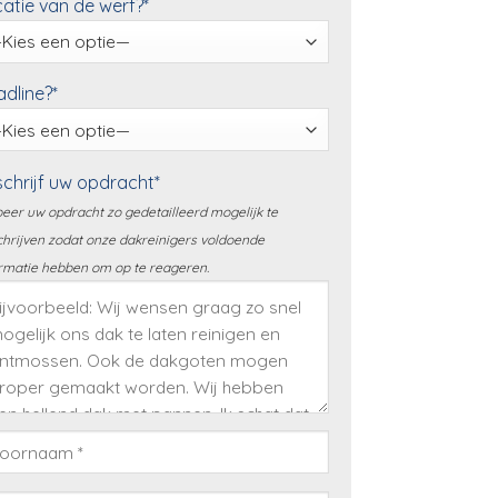
atie van de werf?*
dline?*
chrijf uw opdracht*
eer uw opdracht zo gedetailleerd mogelijk te
hrijven zodat onze dakreinigers voldoende
rmatie hebben om op te reageren.