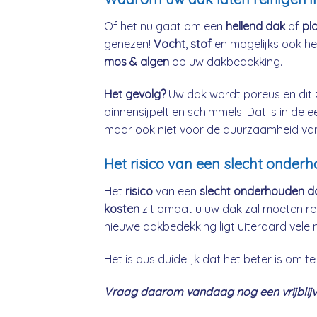
Of het nu gaat om een
hellend dak
of
pl
genezen!
Vocht
,
stof
en mogelijks ook h
mos & algen
op uw dakbedekking.
Het gevolg?
Uw dak wordt poreus en dit 
binnensijpelt en schimmels. Dat is in de 
maar ook niet voor de duurzaamheid va
Het risico van een slecht onder
Het
risico
van een
slecht onderhouden d
kosten
zit omdat u uw dak zal moeten re
nieuwe dakbedekking ligt uiteraard vele 
Het is dus duidelijk dat het beter is om
Vraag daarom vandaag nog een vrijblijve