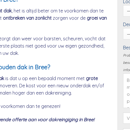
Loc
at dak
, het is altijd beter om te voorkomen dan te
et
ontbreken van zonlicht
zorgen voor de
groei van
Dea
zorgt dan weer voor barsten, scheuren, vocht dat
eerste plaats niet goed voor uw eigen gezondheid,
Bes
n uw dak.
Prob
besc
houden dak in Bree?
info
ak
is dat u op een bepaald moment met
grote
noveren. De kost voor een nieuw onderdak en/of
malen hoger dan een dakreiniging.
 te voorkomen dan te genezen!
nde offerte aan voor dakreingiging in Bree!