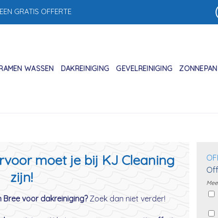
 EEN GRATIS OFFERTE
RAMEN WASSEN
DAKREINIGING
GEVELREINIGING
ZONNEPANE
ervoor moet je bij KJ Cleaning
OF
Off
zijn!
Meer
n Bree voor dakreiniging?
Zoek dan niet verder!