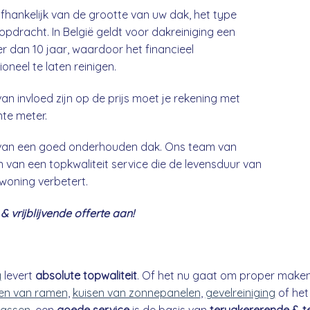
afhankelijk van de grootte van uw dak, het type
opdracht. In België geldt voor dakreiniging een
 dan 10 jaar, waardoor het financieel
neel te laten reinigen.
an invloed zijn op de prijs moet je rekening met
nte meter.
g van een goed onderhouden dak. Ons team van
 van een topkwaliteit service die de levensduur van
 woning verbetert.
 vrijblijvende offerte aan!
g
levert
absolute topwaliteit
. Of het nu gaat om proper make
n van ramen
,
kuisen van zonnepanelen
,
gevelreiniging
of he