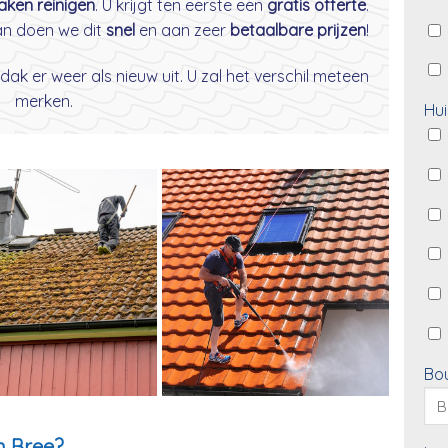
daken reinigen
. U krijgt ten eerste een
gratis offerte
.
dan doen we dit
snel
en aan zeer
betaalbare prijzen
!
dak er weer als nieuw uit. U zal het verschil meteen
merken.
Hui
Bo
n Bree?