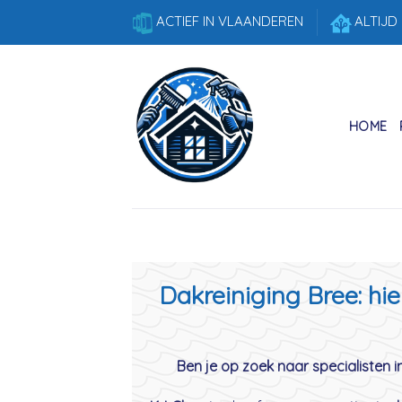
Skip
ACTIEF IN VLAANDEREN
ALTIJD
to
content
HOME
Dakreiniging Bree: hi
Ben je op zoek naar specialisten i