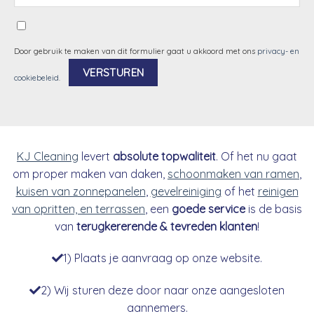
Door gebruik te maken van dit formulier gaat u akkoord met ons
privacy- en
cookiebeleid
.
Alternative:
KJ Cleaning
levert
absolute topwaliteit
. Of het nu gaat
om proper maken van daken,
schoonmaken van ramen
,
kuisen van zonnepanelen
,
gevelreiniging
of het
reinigen
van opritten, en terrassen
, een
goede service
is de basis
van
terugkererende & tevreden klanten
!
1) Plaats je aanvraag op onze website.
2) Wij sturen deze door naar onze aangesloten
aannemers.