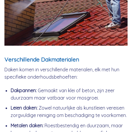
Verschillende Dakmaterialen
Daken komen in verschillende materialen, elk met hun
specifieke onderhoudsbehoeften:
Dakpannen:
Gemaakt van klei of beton, zijn zeer
duurzaam maar vatbaar voor mosgroei.
Leien daken:
Zowel natuurlijke als kunstleien vereisen
zorgvuldige reiniging om beschadiging te voorkomen.
Metalen daken:
Roestbestendig en duurzaam, maar