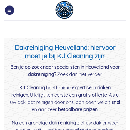
Skip
to
content
Dakreiniging Heuvelland: hiervoor
moet je bij KJ Cleaning zijn!
Ben je op zoek naar specialisten in Heuvelland voor
dakreiniging?
Zoek dan niet verder!
KJ Cleaning
heeft ruime
expertise in daken
reinigen
. U krijgt ten eerste een
gratis offerte
. Als u
uw dak laat reinigen door ons, dan doen we dit
snel
en aan zeer
betaalbare prijzen
!
Na een grondige
dak reiniging
ziet uw dak er weer
als nieuw uit. U zal het verschil meteen merken.