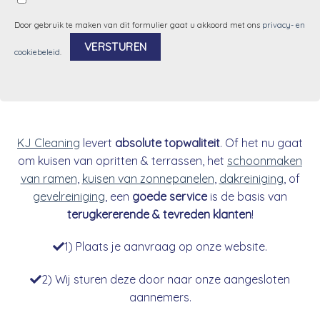
Door gebruik te maken van dit formulier gaat u akkoord met ons
privacy- en
cookiebeleid
.
Alternative:
KJ Cleaning
levert
absolute topwaliteit
. Of het nu gaat
om kuisen van opritten & terrassen, het
schoonmaken
van ramen
,
kuisen van zonnepanelen
,
dakreiniging
, of
gevelreiniging
, een
goede service
is de basis van
terugkererende & tevreden klanten
!
1) Plaats je aanvraag op onze website.
2) Wij sturen deze door naar onze aangesloten
aannemers.