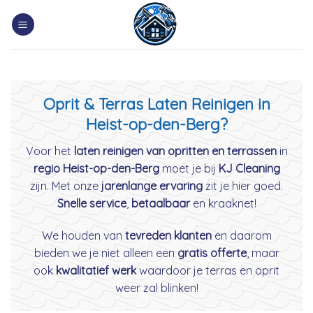
Skip
to
content
Oprit & Terras Laten Reinigen in
Heist-op-den-Berg?
Voor het
laten reinigen van opritten en terrassen
in
regio Heist-op-den-Berg
moet je bij
KJ Cleaning
zijn. Met onze
jarenlange ervaring
zit je hier goed.
Snelle service
,
betaalbaar
en kraaknet!
We houden van
tevreden klanten
en daarom
bieden we je niet alleen een
gratis offerte
, maar
ook
kwalitatief werk
waardoor je terras en oprit
weer zal blinken!