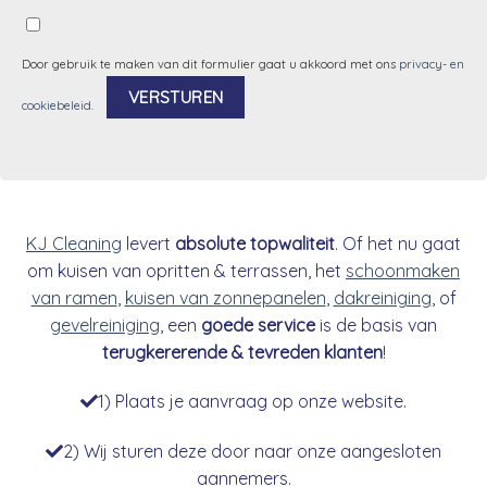
Door gebruik te maken van dit formulier gaat u akkoord met ons
privacy- en
cookiebeleid
.
Alternative:
KJ Cleaning
levert
absolute topwaliteit
. Of het nu gaat
om kuisen van opritten & terrassen, het
schoonmaken
van ramen
,
kuisen van zonnepanelen
,
dakreiniging
, of
gevelreiniging
, een
goede service
is de basis van
terugkererende & tevreden klanten
!
1) Plaats je aanvraag op onze website.
2) Wij sturen deze door naar onze aangesloten
aannemers.