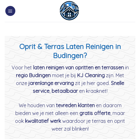
Skip
to
content
Oprit & Terras Laten Reinigen in
Budingen?
Voor het
laten reinigen van opritten en terrassen
in
regio Budingen
moet je bij
KJ Cleaning
zijn. Met
onze
jarenlange ervaring
zit je hier goed.
Snelle
service
,
betaalbaar
en kraaknet!
We houden van
tevreden klanten
en daarom
bieden we je niet alleen een
gratis offerte
, maar
ook
kwalitatief werk
waardoor je terras en oprit
weer zal blinken!