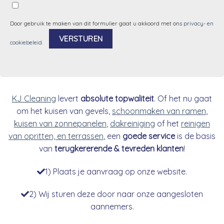
Door gebruik te maken van dit formulier gaat u akkoord met ons
privacy- en
cookiebeleid
.
Alternative:
KJ Cleaning
levert
absolute topwaliteit
. Of het nu gaat
om het kuisen van gevels,
schoonmaken van ramen
,
kuisen van zonnepanelen
,
dakreiniging
of het
reinigen
van opritten, en terrassen
, een
goede service
is de basis
van
terugkererende & tevreden klanten
!
1) Plaats je aanvraag op onze website.
2) Wij sturen deze door naar onze aangesloten
aannemers.