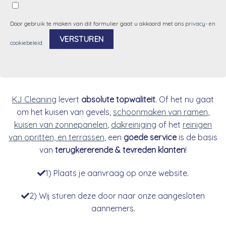
Door gebruik te maken van dit formulier gaat u akkoord met ons
privacy- en
cookiebeleid
.
Alternative:
KJ Cleaning
levert
absolute topwaliteit
. Of het nu gaat
om het kuisen van gevels,
schoonmaken van ramen
,
kuisen van zonnepanelen
,
dakreiniging
of het
reinigen
van opritten, en terrassen
, een
goede service
is de basis
van
terugkererende & tevreden klanten
!
1) Plaats je aanvraag op onze website.
2) Wij sturen deze door naar onze aangesloten
aannemers.