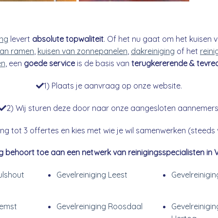
ing
levert
absolute topwaliteit
. Of het nu gaat om het kuisen v
an ramen
,
kuisen van zonnepanelen
,
dakreiniging
of het
reini
en
, een
goede service
is de basis van
terugkererende & tevre
1) Plaats je aanvraag op onze website.
2) Wij sturen deze door naar onze aangesloten aannemers
g tot 3 offertes en kies met wie je wil samenwerken (steeds vr
g behoort toe aan een netwerk van reinigingsspecialisten in 
ulshout
Gevelreiniging Leest
Gevelreinigi
iemst
Gevelreiniging Roosdaal
Gevelreinigin