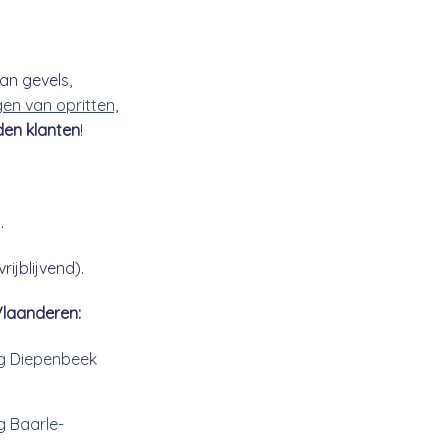
an gevels,
gen van opritten,
den klanten
!
.
ijblijvend).
Vlaanderen:
ng Diepenbeek
g Baarle-