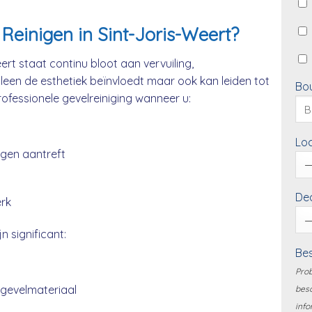
einigen in Sint-Joris-Weert?
rt staat continu bloot aan vervuiling,
lleen de esthetiek beïnvloedt maar ook kan leiden tot
Bo
professionele gevelreiniging wanneer u:
Loc
ngen aantreft
Dea
erk
n significant:
Bes
Prob
 gevelmateriaal
besc
info