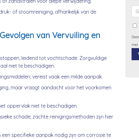
 of zandstralen voor diepe verwijdering.
uk- of stoomreiniging, afhankelijk van de
Gevolgen van Vervuiling en
Door
met
rstoppen, leidend tot vochtschade. Zorgvuldige
iaal niet te beschadigen.
Alt
gingsmiddelen; vereist vaak een milde aanpak.
ging, maar vraagt aandacht voor het voorkomen
et oppervlak niet te beschadigen.
ieke schade; zachte reinigingsmethoden zijn hier
 een specifieke aanpak nodig zijn om corrosie te