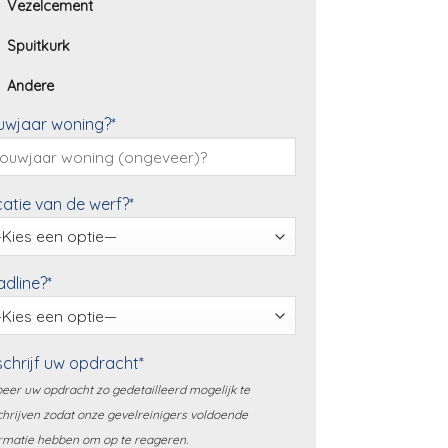
Vezelcement
Spuitkurk
Andere
uwjaar woning?*
atie van de werf?*
dline?*
chrijf uw opdracht*
eer uw opdracht zo gedetailleerd mogelijk te
hrijven zodat onze gevelreinigers voldoende
rmatie hebben om op te reageren.