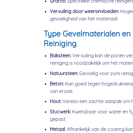
Graffiti:
Specifieke chemische reinigers
Vervuiling door weersinvloeden:
Hogedr
gevoeligheid van het materiaal.
Type Gevelmaterialen en 
Reiniging
Baksteen:
Vervuiling kan de poriën ve
reiniging is noodzakelijk om het mater
Natuursteen:
Gevoelig voor zure reini
Beton:
Kan goed tegen hogedrukreini
van erosie.
Hout:
Vereist een zachte aanpak om h
Stucwerk:
Kwetsbaar voor water en fys
gepast.
Metaal:
Afhankelijk van de coating kan