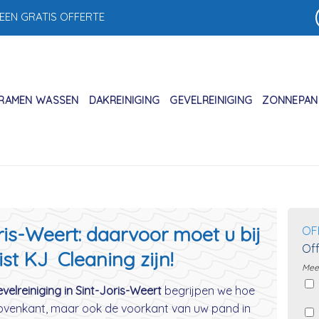
 EEN GRATIS OFFERTE
RAMEN WASSEN
DAKREINIGING
GEVELREINIGING
ZONNEPANE
ris-Weert: daarvoor moet u bij
OF
Off
ist KJ Cleaning zijn!
Meer
velreiniging in Sint-Joris-Weert
begrijpen we hoe
 bovenkant, maar ook de voorkant van uw pand in