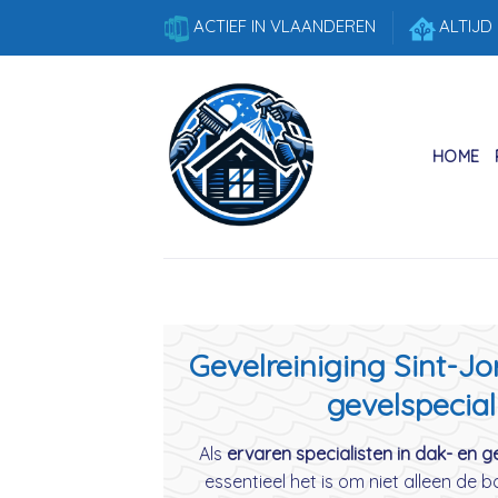
Skip
ACTIEF IN VLAANDEREN
ALTIJD
to
content
HOME
Gevelreiniging Sint-Jo
gevelspecial
Als
ervaren specialisten in dak- en ge
essentieel het is om niet alleen de