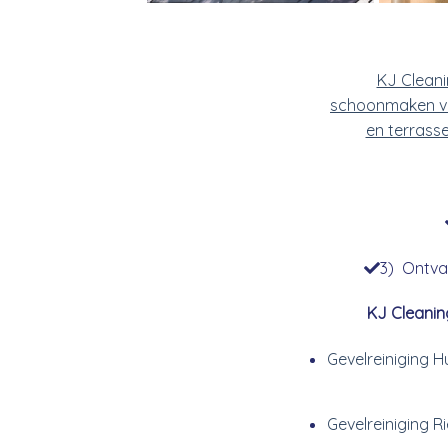
KJ Clean
schoonmaken v
en terrass
3) Ontvan
KJ Cleanin
Gevelreiniging H
Gevelreiniging R