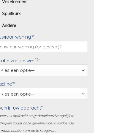
Vezelcement
Spuitkurk
Andere
uwjaar woning?*
atie van de werf?*
dline?*
chrijf uw opdracht*
eer uw opdracht zo gedetailleerd mogelijk te
hrijven zodat onze gevelreinigers voldoende
rmatie hebben om op te reageren.