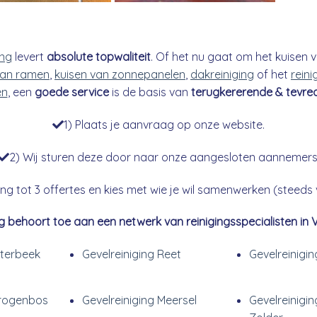
ing
levert
absolute topwaliteit
. Of het nu gaat om het kuisen v
an ramen
,
kuisen van zonnepanelen
,
dakreiniging
of het
reini
en
, een
goede service
is de basis van
terugkererende & tevre
1) Plaats je aanvraag op onze website.
2) Wij sturen deze door naar onze aangesloten aannemers
g tot 3 offertes en kies met wie je wil samenwerken (steeds vr
g behoort toe aan een netwerk van reinigingsspecialisten in 
tterbeek
Gevelreiniging Reet
Gevelreinigin
Drogenbos
Gevelreiniging Meersel
Gevelreinigi