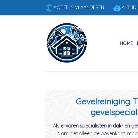
Skip
ACTIEF IN VLAANDEREN
ALTIJD
to
content
HOME
Gevelreiniging T
gevelspecial
Als
ervaren specialisten in dak- en geve
is om niet alleen de bovenkant, maa