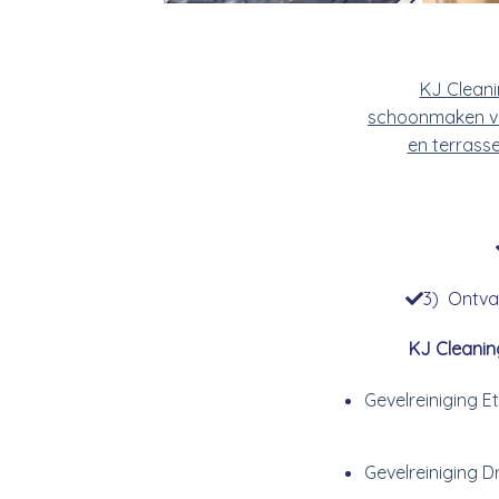
KJ Clean
schoonmaken v
en terrass
3) Ontvan
KJ Cleanin
Gevelreiniging E
Gevelreiniging 