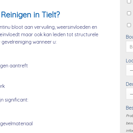
einigen in Tielt?
ntinu bloot aan vervuiling, weersinvloeden en
beïnvloedt maar ook kan leiden tot structurele
Bo
e gevelreiniging wanneer u:
Loc
ngen aantreft
Dea
erk
n significant:
Bes
Prob
 gevelmateriaal
besc
info