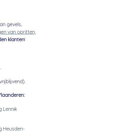
an gevels,
gen van opritten,
den klanten
!
.
ijblijvend).
Vlaanderen:
g Lennik
ng Heusden-