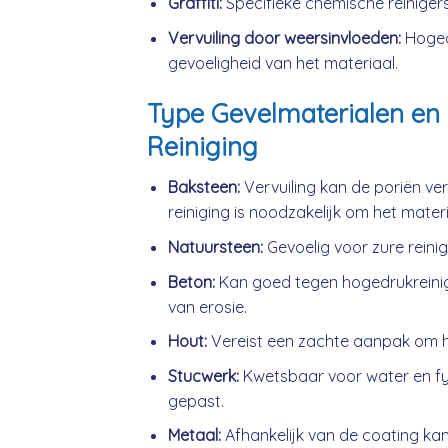
Graffiti:
Specifieke chemische reinigers
Vervuiling door weersinvloeden:
Hogedr
gevoeligheid van het materiaal.
Type Gevelmaterialen en 
Reiniging
Baksteen:
Vervuiling kan de poriën ve
reiniging is noodzakelijk om het mater
Natuursteen:
Gevoelig voor zure reini
Beton:
Kan goed tegen hogedrukreini
van erosie.
Hout:
Vereist een zachte aanpak om h
Stucwerk:
Kwetsbaar voor water en fys
gepast.
Metaal:
Afhankelijk van de coating kan