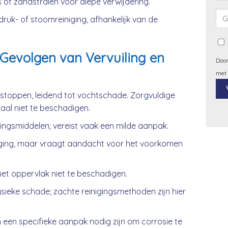
 of zandstralen voor diepe verwijdering.
uk- of stoomreiniging, afhankelijk van de
Gevolgen van Vervuiling en
Door
met
rstoppen, leidend tot vochtschade. Zorgvuldige
iaal niet te beschadigen.
Alt
gingsmiddelen; vereist vaak een milde aanpak.
ging, maar vraagt aandacht voor het voorkomen
et oppervlak niet te beschadigen.
ieke schade; zachte reinigingsmethoden zijn hier
 een specifieke aanpak nodig zijn om corrosie te