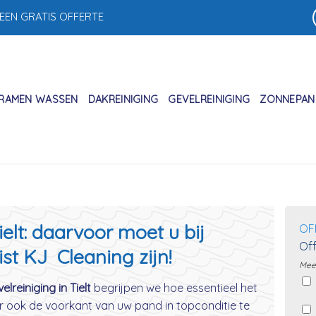
 EEN GRATIS OFFERTE
RAMEN WASSEN
DAKREINIGING
GEVELREINIGING
ZONNEPANE
ielt: daarvoor moet u bij
OF
Off
ist KJ Cleaning zijn!
Meer
lreiniging in Tielt
begrijpen we hoe essentieel het
r ook de voorkant van uw pand in topconditie te