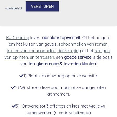
cookiebeleid
.
Alternative:
KJ Cleaning
levert
absolute topwaliteit
. Of het nu gaat
om het kuisen van gevels,
schoonmaken van ramen
,
kuisen van zonnepanelen
,
dakreiniging
of het
reinigen
van opritten, en terrassen
, een
goede service
is de basis
van
terugkererende & tevreden klanten
!
1) Plaats je aanvraag op onze website.
2) Wij sturen deze door naar onze aangesloten
aannemers.
3) Ontvang tot 3 offertes en kies met wie je wil
samenwerken (steeds vrijblijvend).