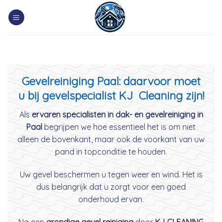
Skip
to
content
Gevelreiniging Paal: daarvoor moet
u bij gevelspecialist KJ Cleaning zijn!
Als
ervaren specialisten in dak- en gevelreiniging in
Paal
begrijpen we hoe essentieel het is om niet
alleen de bovenkant, maar ook de voorkant van uw
pand in topconditie te houden.
Uw gevel beschermen u tegen weer en wind. Het is
dus belangrijk dat u zorgt voor een goed
onderhoud ervan.
Na een
grondige gevel reiniging
door
KJ CLEANING