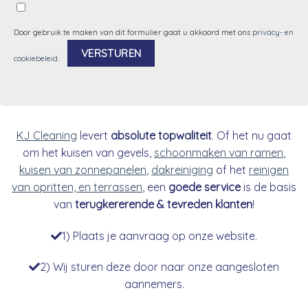
Door gebruik te maken van dit formulier gaat u akkoord met ons
privacy- en
cookiebeleid
.
Alternative:
KJ Cleaning
levert
absolute topwaliteit
. Of het nu gaat
om het kuisen van gevels,
schoonmaken van ramen
,
kuisen van zonnepanelen
,
dakreiniging
of het
reinigen
van opritten, en terrassen
, een
goede service
is de basis
van
terugkererende & tevreden klanten
!
1) Plaats je aanvraag op onze website.
2) Wij sturen deze door naar onze aangesloten
aannemers.