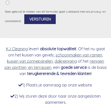
Door gebruik te maken van dit formulier gaat u akkoord met ons
privacy- en
cookiebeleid
.
Alternative:
KJ Cleaning
levert
absolute topwaliteit
. Of het nu gaat
om het kuisen van gevels,
schoonmaken van ramen
,
kuisen van zonnepanelen
,
dakreiniging
of het
reinigen
van opritten, en terrassen
, een
goede service
is de basis
van
terugkererende & tevreden klanten
!
1) Plaats je aanvraag op onze website.
2) Wij sturen deze door naar onze aangesloten
aannemers.