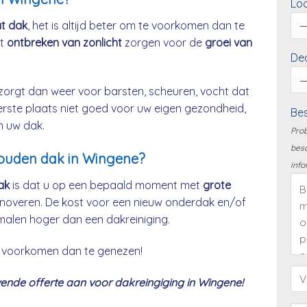
Loc
at dak
, het is altijd beter om te voorkomen dan te
et
ontbreken van zonlicht
zorgen voor de
groei van
Dea
zorgt dan weer voor barsten, scheuren, vocht dat
eerste plaats niet goed voor uw eigen gezondheid,
Bes
n uw dak.
Prob
besc
houden dak in Wingene?
info
ak
is dat u op een bepaald moment met
grote
noveren. De kost voor een nieuw onderdak en/of
malen hoger dan een dakreiniging.
 te voorkomen dan te genezen!
nde offerte aan voor dakreingiging in Wingene!