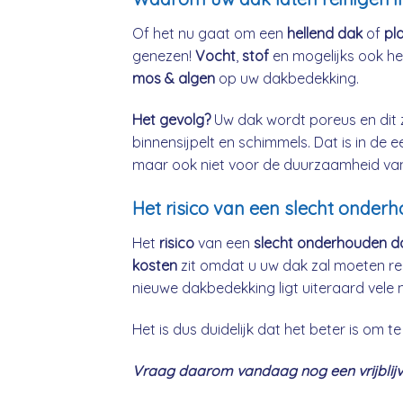
Of het nu gaat om een
hellend dak
of
pl
genezen!
Vocht
,
stof
en mogelijks ook h
mos & algen
op uw dakbedekking.
Het gevolg?
Uw dak wordt poreus en dit 
binnensijpelt en schimmels. Dat is in de 
maar ook niet voor de duurzaamheid va
Het risico van een slecht onder
Het
risico
van een
slecht onderhouden d
kosten
zit omdat u uw dak zal moeten re
nieuwe dakbedekking ligt uiteraard vele 
Het is dus duidelijk dat het beter is om
Vraag daarom vandaag nog een vrijblijve