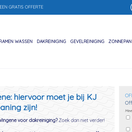
 EEN GRATIS OFFERTE
RAMEN WASSEN
DAKREINIGING
GEVELREINIGING
ZONNEPANE
e: hiervoor moet je bij KJ
OF
Off
aning zijn!
Meer
 Wingene voor dakreiniging?
Zoek dan niet verder!