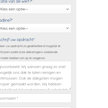
atie van de werf?*
dline?*
chrijf uw opdracht*
eer uw opdracht zo gedetailleerd mogelijk te
hrijven zodat onze dakreinigers voldoende
rmatie hebben om op te reageren.