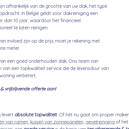
ijn afhankelijk van de grootte van uw dak, het type
opdracht. In België geldt voor dakreiniging een
 dan 10 jaar, waardoor het financieel
neel te laten reinigen.
an invloed zijn op de prijs moet je rekening met
nte meter.
g van een goed onderhouden dak. Ons team van
 van een topkwaliteit service die de levensduur van
 woning verbetert.
 vrijblijvende offerte aan!
g
levert
absolute topwaliteit
. Of het nu gaat om proper make
n van ramen
,
kuisen van zonnepanelen
,
gevelreiniging
of he