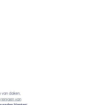
n van daken,
t
reinigen van