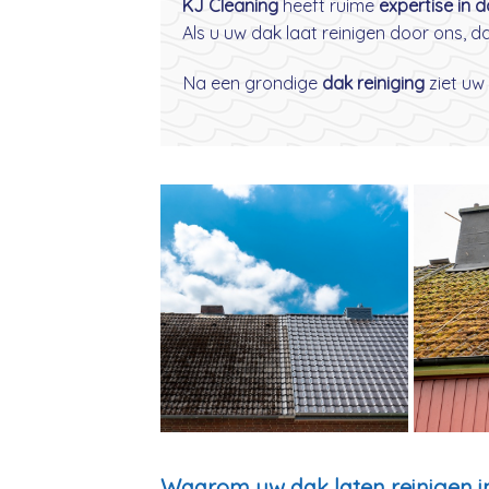
KJ Cleaning
heeft ruime
expertise in 
Als u uw dak laat reinigen door ons, 
Na een grondige
dak reiniging
ziet uw 
Waarom uw dak laten reinigen 