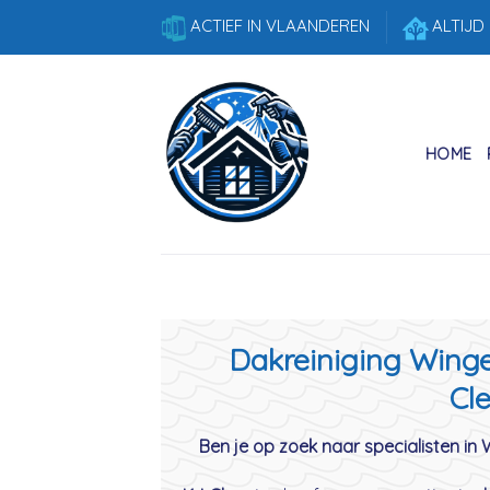
Skip
ACTIEF IN VLAANDEREN
ALTIJD
to
content
HOME
Dakreiniging Wingen
Cle
Ben je op zoek naar specialisten in