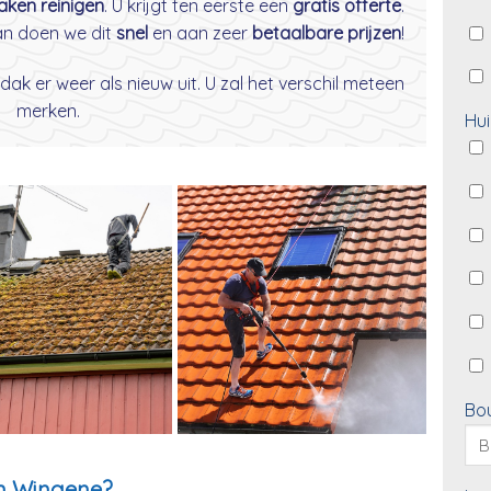
daken reinigen
. U krijgt ten eerste een
gratis offerte
.
dan doen we dit
snel
en aan zeer
betaalbare prijzen
!
dak er weer als nieuw uit. U zal het verschil meteen
merken.
Hui
Bo
in Wingene?