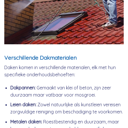
Verschillende Dakmaterialen
Daken komen in verschillende materialen, elk met hun
specifieke onderhoudsbehoeften:
Dakpannen:
Gemaakt van klei of beton, zijn zeer
duurzaam maar vatbaar voor mosgroei.
Leien daken:
Zowel natuurlijke als kunstleien vereisen
zorgvuldige reiniging om beschadiging te voorkomen.
Metalen daken:
Roestbestendig en duurzaam, maar