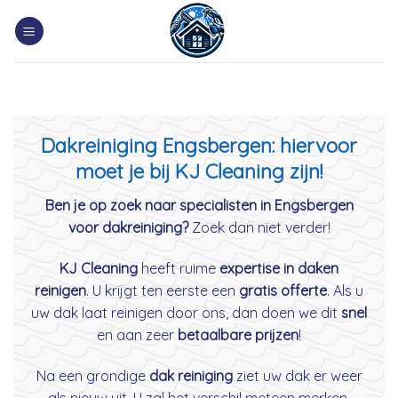
Skip
to
content
Dakreiniging Engsbergen: hiervoor
moet je bij KJ Cleaning zijn!
Ben je op zoek naar specialisten in Engsbergen
voor dakreiniging?
Zoek dan niet verder!
KJ Cleaning
heeft ruime
expertise in daken
reinigen
. U krijgt ten eerste een
gratis offerte
. Als u
uw dak laat reinigen door ons, dan doen we dit
snel
en aan zeer
betaalbare prijzen
!
Na een grondige
dak reiniging
ziet uw dak er weer
als nieuw uit. U zal het verschil meteen merken.