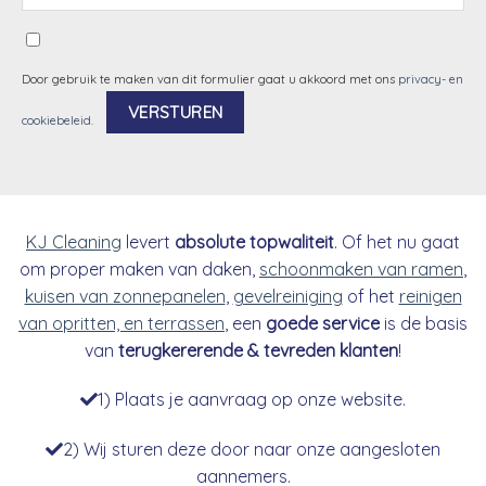
Door gebruik te maken van dit formulier gaat u akkoord met ons
privacy- en
cookiebeleid
.
Alternative:
KJ Cleaning
levert
absolute topwaliteit
. Of het nu gaat
om proper maken van daken,
schoonmaken van ramen
,
kuisen van zonnepanelen
,
gevelreiniging
of het
reinigen
van opritten, en terrassen
, een
goede service
is de basis
van
terugkererende & tevreden klanten
!
1) Plaats je aanvraag op onze website.
2) Wij sturen deze door naar onze aangesloten
aannemers.