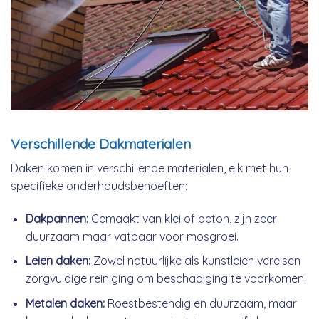
Verschillende Dakmaterialen
Daken komen in verschillende materialen, elk met hun
specifieke onderhoudsbehoeften:
Dakpannen:
Gemaakt van klei of beton, zijn zeer
duurzaam maar vatbaar voor mosgroei.
Leien daken:
Zowel natuurlijke als kunstleien vereisen
zorgvuldige reiniging om beschadiging te voorkomen.
Metalen daken:
Roestbestendig en duurzaam, maar