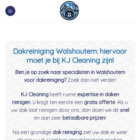
Skip
to
content
Dakreiniging Walshoutem: hiervoor
moet je bij KJ Cleaning zijn!
Ben je op zoek naar specialisten in Walshoutem
voor dakreiniging?
Zoek dan niet verder!
KJ Cleaning
heeft ruime
expertise in daken
reinigen
. U krijgt ten eerste een
gratis offerte
. Als u
uw dak laat reinigen door ons, dan doen we dit
snel
en aan zeer
betaalbare prijzen
!
Na een grondige
dak reiniging
ziet uw dak er weer
als nieuw uit. U zal het verschil meteen merken.