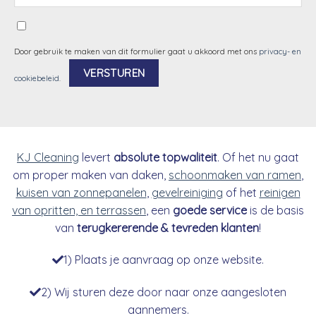
Door gebruik te maken van dit formulier gaat u akkoord met ons
privacy- en
cookiebeleid
.
Alternative:
KJ Cleaning
levert
absolute topwaliteit
. Of het nu gaat
om proper maken van daken,
schoonmaken van ramen
,
kuisen van zonnepanelen
,
gevelreiniging
of het
reinigen
van opritten, en terrassen
, een
goede service
is de basis
van
terugkererende & tevreden klanten
!
1) Plaats je aanvraag op onze website.
2) Wij sturen deze door naar onze aangesloten
aannemers.