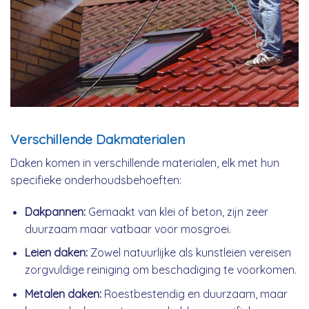
Verschillende Dakmaterialen
Daken komen in verschillende materialen, elk met hun
specifieke onderhoudsbehoeften:
Dakpannen:
Gemaakt van klei of beton, zijn zeer
duurzaam maar vatbaar voor mosgroei.
Leien daken:
Zowel natuurlijke als kunstleien vereisen
zorgvuldige reiniging om beschadiging te voorkomen.
Metalen daken:
Roestbestendig en duurzaam, maar