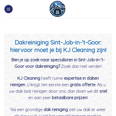
Skip
to
content
Dakreiniging Sint-Job-in-’t-Goor:
hiervoor moet je bij KJ Cleaning zijn!
Ben je op zoek naar specialisten in Sint-Job-in-’t-
Goor voor dakreiniging?
Zoek dan niet verder!
KJ Cleaning
heeft ruime
expertise in daken
reinigen
. U krijgt ten eerste een
gratis offerte
. Als u
uw dak laat reinigen door ons, dan doen we dit
snel
en aan zeer
betaalbare prijzen
!
Na een grondige
dak reiniging
ziet uw dak er weer
als nieuw uit. U zal het verschil meteen merken.