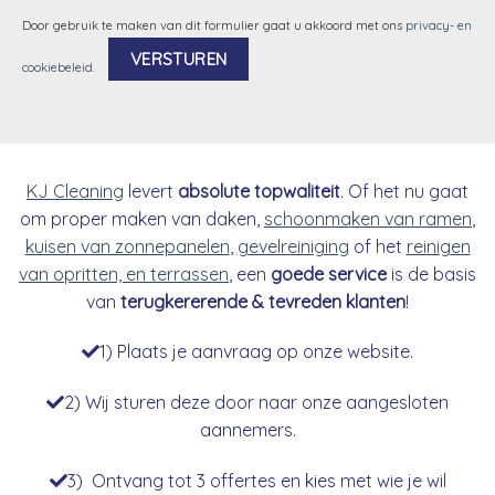
Door gebruik te maken van dit formulier gaat u akkoord met ons
privacy- en
cookiebeleid
.
Alternative:
KJ Cleaning
levert
absolute topwaliteit
. Of het nu gaat
om proper maken van daken,
schoonmaken van ramen
,
kuisen van zonnepanelen
,
gevelreiniging
of het
reinigen
van opritten, en terrassen
, een
goede service
is de basis
van
terugkererende & tevreden klanten
!
1) Plaats je aanvraag op onze website.
2) Wij sturen deze door naar onze aangesloten
aannemers.
3) Ontvang tot 3 offertes en kies met wie je wil