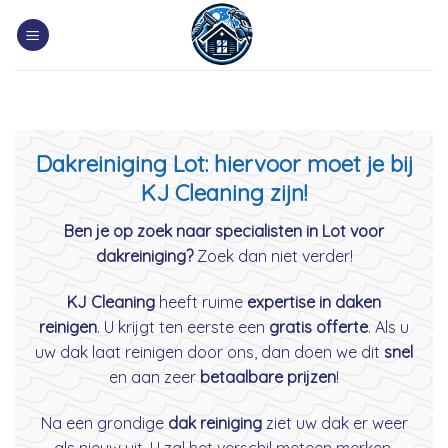
Skip
to
content
Dakreiniging Lot: hiervoor moet je bij
KJ Cleaning zijn!
Ben je op zoek naar specialisten in Lot voor
dakreiniging?
Zoek dan niet verder!
KJ Cleaning
heeft ruime
expertise in daken
reinigen
. U krijgt ten eerste een
gratis offerte
. Als u
uw dak laat reinigen door ons, dan doen we dit
snel
en aan zeer
betaalbare prijzen
!
Na een grondige
dak reiniging
ziet uw dak er weer
als nieuw uit. U zal het verschil meteen merken.