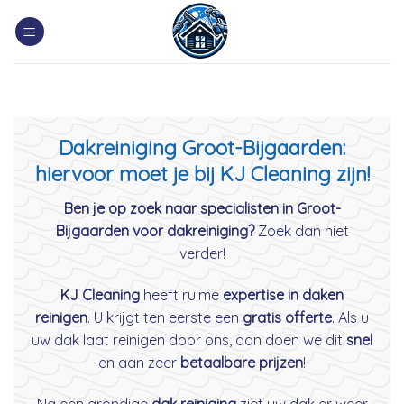
Skip
to
content
Dakreiniging Groot-Bijgaarden:
hiervoor moet je bij KJ Cleaning zijn!
Ben je op zoek naar specialisten in Groot-
Bijgaarden voor dakreiniging?
Zoek dan niet
verder!
KJ Cleaning
heeft ruime
expertise in daken
reinigen
. U krijgt ten eerste een
gratis offerte
. Als u
uw dak laat reinigen door ons, dan doen we dit
snel
en aan zeer
betaalbare prijzen
!
Na een grondige
dak reiniging
ziet uw dak er weer