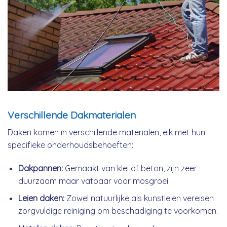
Verschillende Dakmaterialen
Daken komen in verschillende materialen, elk met hun
specifieke onderhoudsbehoeften:
Dakpannen:
Gemaakt van klei of beton, zijn zeer
duurzaam maar vatbaar voor mosgroei.
Leien daken:
Zowel natuurlijke als kunstleien vereisen
zorgvuldige reiniging om beschadiging te voorkomen.