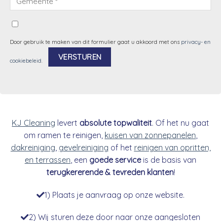
Door gebruik te maken van dit formulier gaat u akkoord met ons
privacy- en
cookiebeleid
.
Alternative:
KJ Cleaning
levert
absolute topwaliteit
. Of het nu gaat
om ramen te reinigen,
kuisen van zonnepanelen
,
dakreiniging
,
gevelreiniging
of het
reinigen van opritten,
en terrassen
, een
goede service
is de basis van
terugkererende & tevreden klanten
!
1) Plaats je aanvraag op onze website.
2) Wij sturen deze door naar onze aangesloten