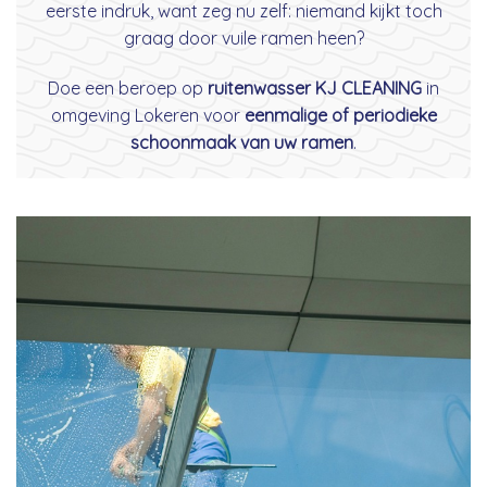
eerste indruk, want zeg nu zelf: niemand kijkt toch
graag door vuile ramen heen?
Doe een beroep op
ruitenwasser KJ CLEANING
in
omgeving Lokeren voor
eenmalige of periodieke
schoonmaak van uw ramen
.