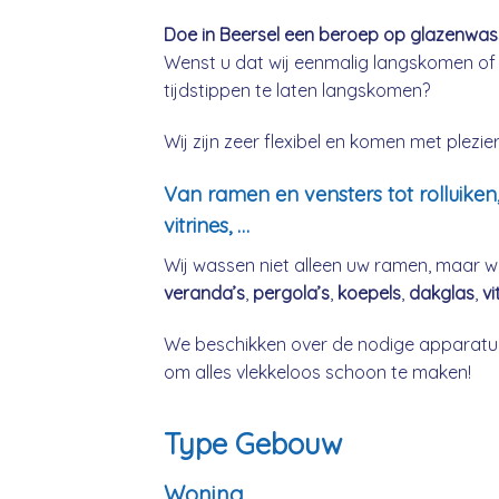
Doe in Beersel een beroep op glazenwasse
Wenst u dat wij eenmalig langskomen of
tijdstippen te laten langskomen?
Wij zijn zeer flexibel en komen met plez
Van ramen en vensters tot rolluiken
vitrines, …
Wij wassen niet alleen uw ramen, maar w
veranda’s
,
pergola’s
,
koepels
,
dakglas
,
vi
We beschikken over de nodige apparatuu
om alles vlekkeloos schoon te maken!
Type Gebouw
Woning