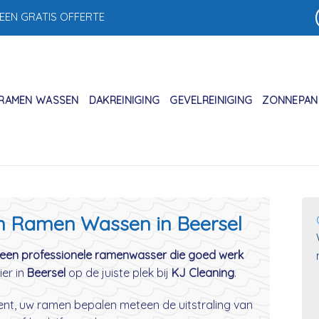
 EEN GRATIS OFFERTE
RAMEN WASSEN
DAKREINIGING
GEVELREINIGING
ZONNEPANE
in Ramen Wassen in Beersel
een professionele ramenwasser die goed werk
ier in
Beersel
op de juiste plek bij
KJ Cleaning
.
 bent, uw ramen bepalen meteen de uitstraling van