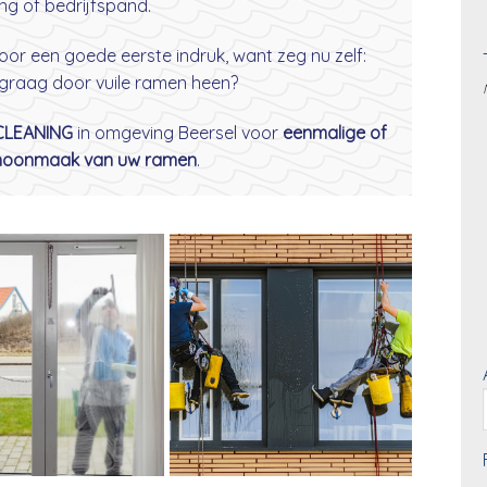
ng of bedrijfspand.
oor een goede eerste indruk, want zeg nu zelf:
 graag door vuile ramen heen?
 CLEANING
in omgeving Beersel voor
eenmalige of
choonmaak van uw ramen
.