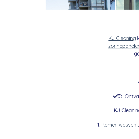
KJ Cleaning
l
zonnepanele
go
3) Ontvan
KJ Cleanin
Ramen wassen L