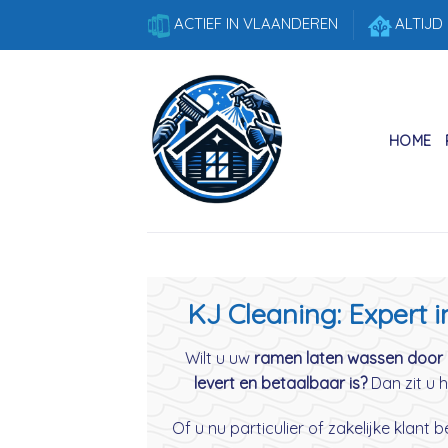
Skip
ACTIEF IN VLAANDEREN
ALTIJD
to
content
HOME
KJ Cleaning: Expert 
Wilt u uw
ramen laten wassen door 
levert en betaalbaar is?
Dan zit u h
Of u nu particulier of zakelijke klant