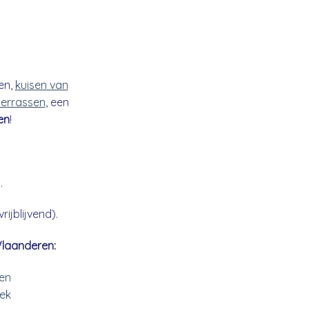
en,
kuisen van
 terrassen
, een
en
!
.
ijblijvend).
Vlaanderen:
en
ek