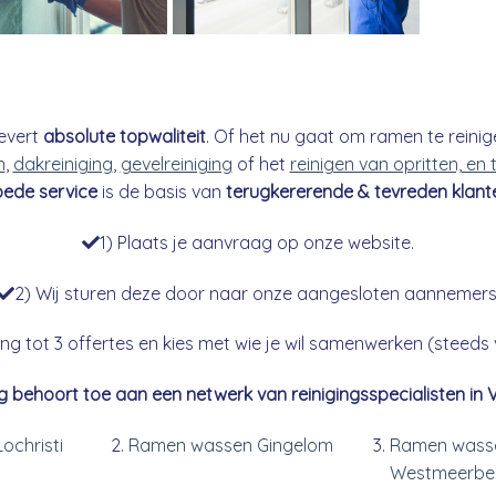
evert
absolute topwaliteit
. Of het nu gaat om ramen te reinig
n
,
dakreiniging
,
gevelreiniging
of het
reinigen van opritten, en
ede service
is de basis van
terugkererende & tevreden klant
1) Plaats je aanvraag op onze website.
2) Wij sturen deze door naar onze aangesloten aannemers
g tot 3 offertes en kies met wie je wil samenwerken (steeds vr
g behoort toe aan een netwerk van reinigingsspecialisten in 
ochristi
Ramen wassen Gingelom
Ramen wass
Westmeerbe