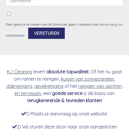
Door gebruik te maken van dit formulier gaat u akkoord met ons
privacy- en
cookiebeleid
.
Alternative:
KJ Cleaning
levert
absolute topwaliteit
. Of het nu gaat
om ramen te reinigen,
kuisen van zonnepanelen
,
dakreiniging
,
gevelreiniging
of het
reinigen van opritten,
en terrassen
, een
goede service
is de basis van
terugkererende & tevreden klanten
!
1) Plaats je aanvraag op onze website.
2) Wij sturen deze door naar onze aangesloten