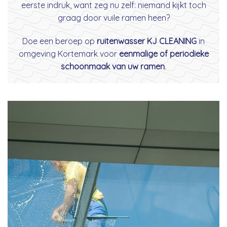
eerste indruk, want zeg nu zelf: niemand kijkt toch
graag door vuile ramen heen?
Doe een beroep op
ruitenwasser KJ CLEANING
in
omgeving Kortemark voor
eenmalige of periodieke
schoonmaak van uw ramen
.