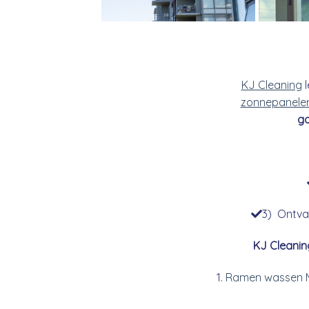
KJ Cleaning
l
zonnepanele
go
3) Ontvan
KJ Cleanin
Ramen wassen 