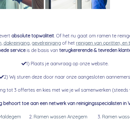
evert
absolute topwaliteit
. Of het nu gaat om ramen te reinig
n
,
dakreiniging
,
gevelreiniging
of het
reinigen van opritten, en
ede service
is de basis van
terugkererende & tevreden klant
1) Plaats je aanvraag op onze website.
2) Wij sturen deze door naar onze aangesloten aannemers
g tot 3 offertes en kies met wie je wil samenwerken (steeds vr
g behoort toe aan een netwerk van reinigingsspecialisten in 
Maldegem
Ramen wassen Anzegem
Ramen wasse