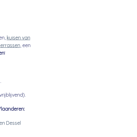
en,
kuisen van
 terrassen
, een
en
!
.
ijblijvend).
Vlaanderen:
n Dessel