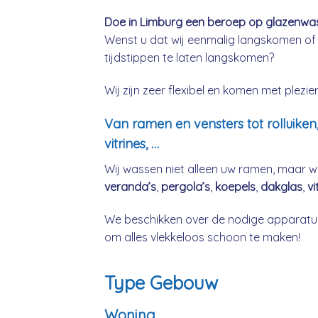
Doe in Limburg een beroep op glazenwass
Wenst u dat wij eenmalig langskomen of
tijdstippen te laten langskomen?
Wij zijn zeer flexibel en komen met plez
Van ramen en vensters tot rolluiken
vitrines, …
Wij wassen niet alleen uw ramen, maar w
veranda’s
,
pergola’s
,
koepels
,
dakglas
,
vi
We beschikken over de nodige apparatuu
om alles vlekkeloos schoon te maken!
Type Gebouw
Woning