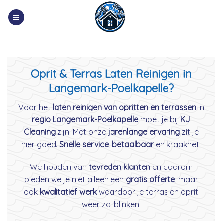
Skip
to
content
Oprit & Terras Laten Reinigen in
Langemark-Poelkapelle?
Voor het
laten reinigen van opritten en terrassen
in
regio Langemark-Poelkapelle
moet je bij
KJ
Cleaning
zijn. Met onze
jarenlange ervaring
zit je
hier goed.
Snelle service
,
betaalbaar
en kraaknet!
We houden van
tevreden klanten
en daarom
bieden we je niet alleen een
gratis offerte
, maar
ook
kwalitatief werk
waardoor je terras en oprit
weer zal blinken!